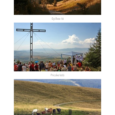
Gyilkos-tó
Pricske tető