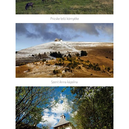
Pricske tető környéke
Szent Anna kápolna