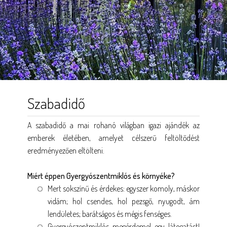
Szabadidő
A szabadidő a mai rohanó világban igazi ajándék az
emberek életében, amelyet célszerű feltöltődést
eredményezően eltölteni.
Miért éppen Gyergyószentmiklós és környéke?
Mert sokszínű és érdekes: egyszer komoly, máskor
vidám; hol csendes, hol pezsgő, nyugodt, ám
lendületes; barátságos és mégis fenséges.
Gyergyószentmiklós megérdemel egy látogatást!