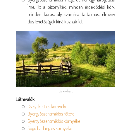
Íme, itt a bizonyíték: minden érdeklődési kör-,
minden korosztály számára tartalmas, élmény
dús lehetőségek kínálkoznak fel.
Csíky-kert
Látnivalók:
Csíky-kert és környéke
Gyergyószentmiklós főtere
Gyergyószentmiklós környéke
Sugó barlang és környéke