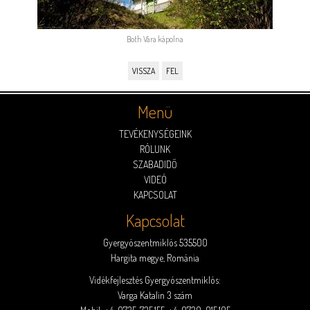
Both Vára kápolna
VISSZA
FEL
Menü
TEVÉKENYSÉGEINK
RÓLUNK
SZABADIDŐ
VIDEÓ
KAPCSOLAT
Kapcsolat
Gyergyószentmiklós 535500
Hargita megye, Románia
Vidékfejlesztés Gyergyószentmiklós:
Varga Katalin 3 szám