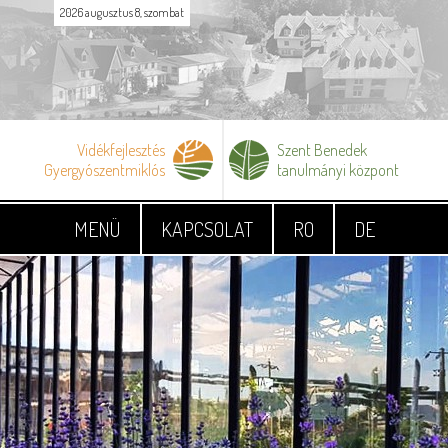
2026 augusztus 8, szombat
Vidékfejlesztés
Szent Benedek
Gyergyószentmiklós
tanulmányi központ
MENÜ
KAPCSOLAT
RO
DE