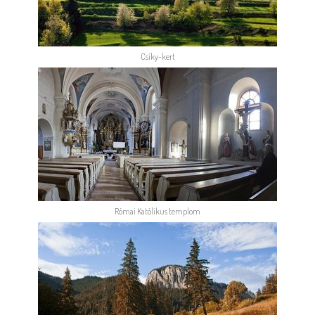
Csíky-kert
Római Katólikus templom